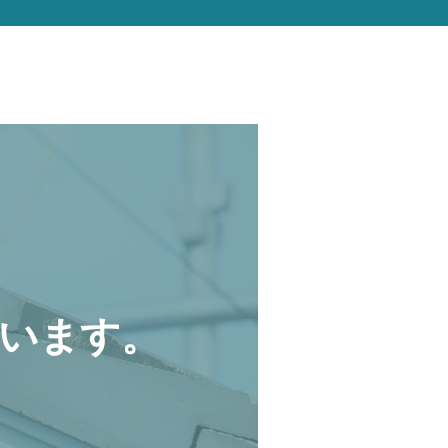
います。
。