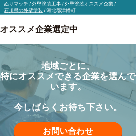
ぬりマッチ
/
外壁塗装工事
/
外壁塗装オススメ企業
/
石川県の外壁塗装
/
河北郡津幡町
オススメ企業選定中
地域ごとに、
特にオススメできる企業を選んで
います。
今しばらくお待ち下さい。
お問い合わせ