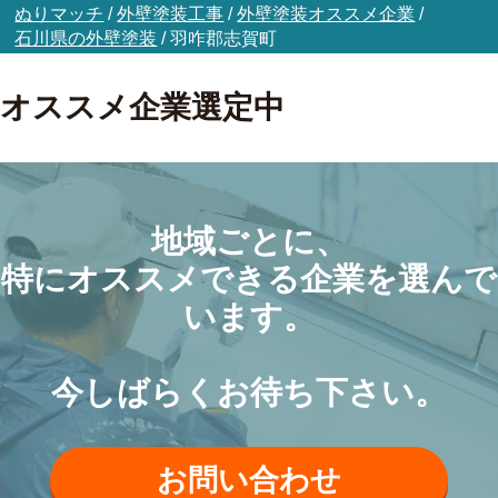
ぬりマッチ
/
外壁塗装工事
/
外壁塗装オススメ企業
/
石川県の外壁塗装
/
羽咋郡志賀町
オススメ企業選定中
地域ごとに、
特にオススメできる企業を選んで
います。
今しばらくお待ち下さい。
お問い合わせ