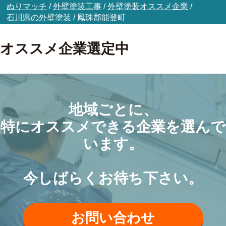
ぬりマッチ
/
外壁塗装工事
/
外壁塗装オススメ企業
/
石川県の外壁塗装
/
鳳珠郡能登町
オススメ企業選定中
地域ごとに、
特にオススメできる企業を選んで
います。
今しばらくお待ち下さい。
お問い合わせ