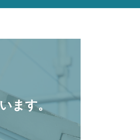
います。
。