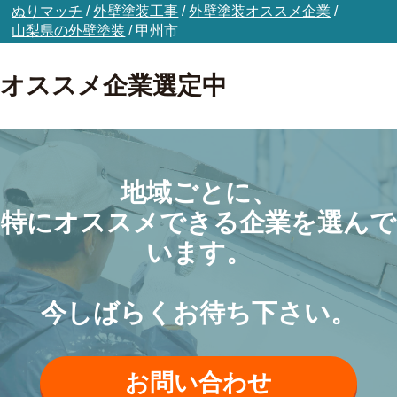
ぬりマッチ
/
外壁塗装工事
/
外壁塗装オススメ企業
/
山梨県の外壁塗装
/
甲州市
オススメ企業選定中
地域ごとに、
特にオススメできる企業を選んで
います。
今しばらくお待ち下さい。
お問い合わせ