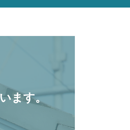
います。
。