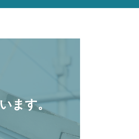
います。
。