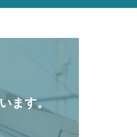
います。
。