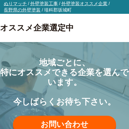
ぬりマッチ
/
外壁塗装工事
/
外壁塗装オススメ企業
/
長野県の外壁塗装
/
埴科郡坂城町
オススメ企業選定中
地域ごとに、
特にオススメできる企業を選んで
います。
今しばらくお待ち下さい。
お問い合わせ