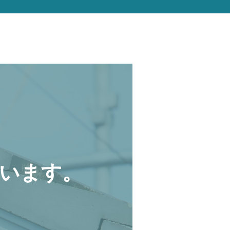
います。
。