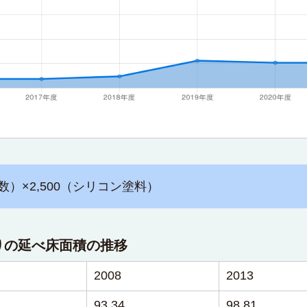
数）×2,500（シリコン塗料）
りの延べ床面積の推移
2008
2013
93.34
98.81