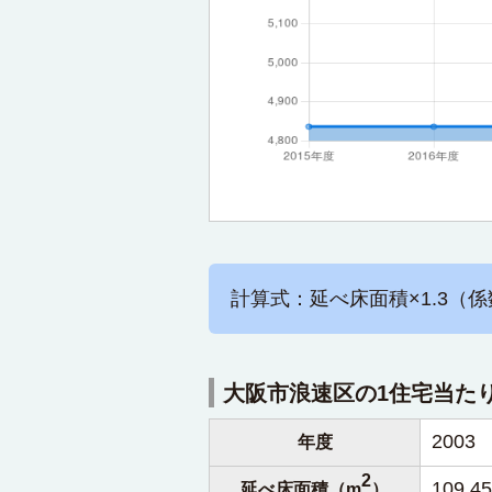
計算式：延べ床面積×1.3（係
大阪市浪速区の1住宅当た
2003
年度
2
109.45
延べ床面積（m
）