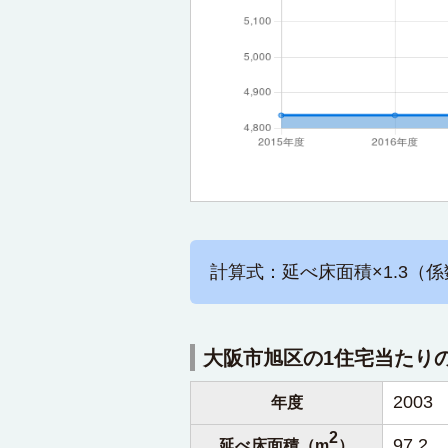
計算式：延べ床面積×1.3（係
大阪市旭区の1住宅当たり
2003
年度
2
97.2
延べ床面積（m
）