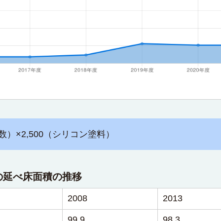
数）×2,500（シリコン塗料）
の延べ床面積の推移
2008
2013
99.9
98.3