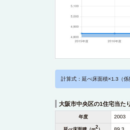
計算式：延べ床面積×1.3（係
大阪市中央区の1住宅当た
2003
年度
2
89.3
延べ床面積（m
）