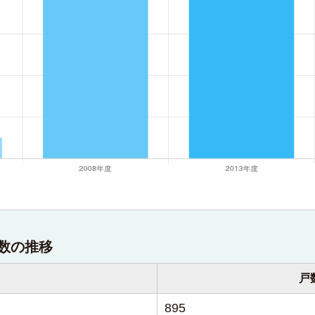
数の推移
戸
895