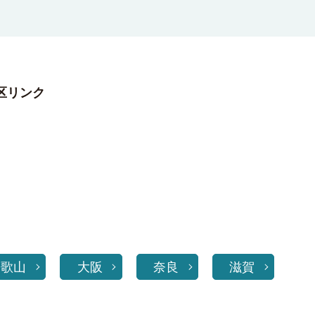
区リンク
和歌山
大阪
奈良
滋賀