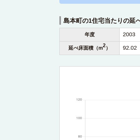
島本町の1住宅当たりの延
2003
年度
2
92.02
延べ床面積（m
）