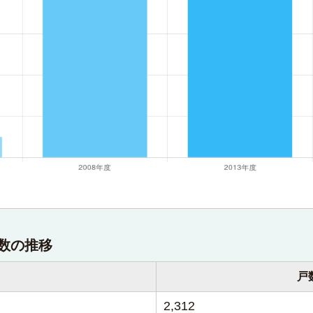
数の推移
戸
2,312