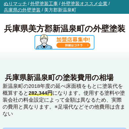
ぬりマッチ
/
外壁塗装工事
/
外壁塗装オススメ企業
/
兵庫県の外壁塗装
/
美方郡新温泉町
兵庫県美方郡新温泉町の外壁塗装
兵庫県新温泉町の塗装費用の相場
新温泉町の2018年度の延べ床面積をもとに塗装代を
概算すると
282,344円
になります。使用する塗料や塗
装会社の料金設定によって金額は異なるため、実際
の費用と異なります。※足場代などその他費用は含ま
ない