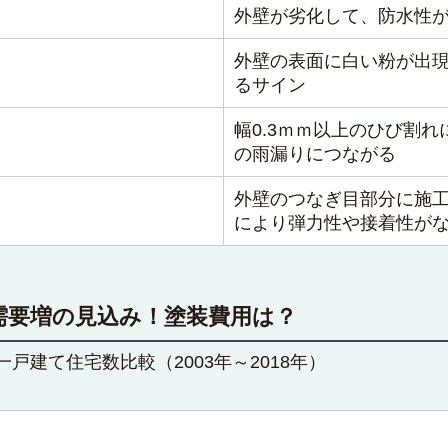
外壁が劣化して、防水性
外壁の表面に白い粉が出
るサイン
幅0.3ｍｍ以上のひび割
の雨漏りにつながる
外壁のつなぎ目部分に施
により弾力性や接着性が
需要増の見込み！塗装費用は？
戸建て住宅数比較（2003年～2018年）