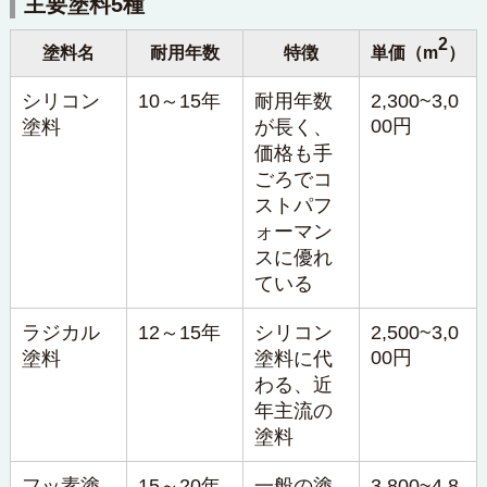
主要塗料5種
2
塗料名
耐用年数
特徴
単価（m
）
シリコン
10～15年
耐用年数
2,300~3,0
00円
塗料
が長く、
価格も手
ごろでコ
ストパフ
ォーマン
スに優れ
ている
ラジカル
12～15年
シリコン
2,500~3,0
00円
塗料
塗料に代
わる、近
年主流の
塗料
フッ素塗
15～20年
一般の塗
3,800~4,8