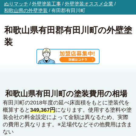
ぬりマッチ
/
外壁塗装工事
/
外壁塗装オススメ企業
/
和歌山県の外壁塗装
/
有田郡有田川町
和歌山県有田郡有田川町の外壁塗
装
和歌山県有田川町の塗装費用の相場
有田川町の2018年度の延べ床面積をもとに塗装代を
概算すると
349,367円
になります。使用する塗料や塗
装会社の料金設定によって金額は異なるため、実際
の費用と異なります。※足場代などその他費用は含ま
ない