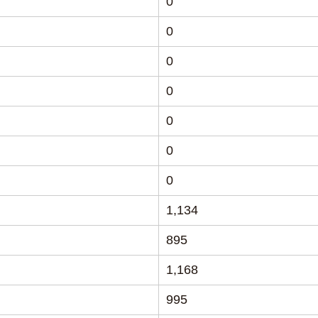
0
0
0
0
0
0
0
1,134
895
1,168
995