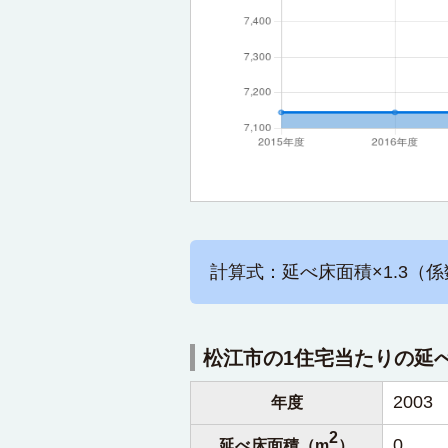
計算式：延べ床面積×1.3（係
松江市の1住宅当たりの延
2003
年度
2
0
延べ床面積（m
）