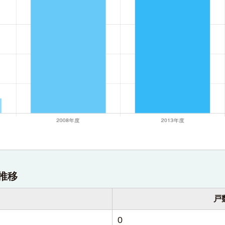
推移
戸
0