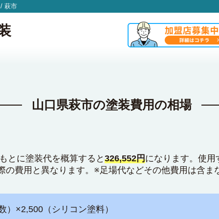
/
萩市
装
山口県萩市の塗装費用の相場
をもとに塗装代を概算すると
326,552円
になります。使用
際の費用と異なります。※足場代などその他費用は含ま
数）×2,500（シリコン塗料）