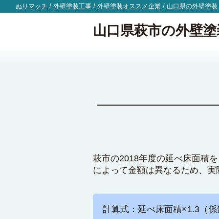
ぬりマッチ
/
外壁塗装工事
/
外壁塗装オススメ企業
/
山口県の外壁塗装
山口県萩市の外壁塗
萩市の2018年度の延べ床面積
によって金額は異なるため、実
計算式：延べ床面積×1.3（係