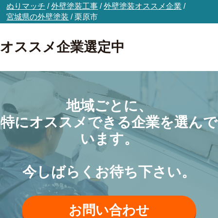
ぬりマッチ
/
外壁塗装工事
/
外壁塗装オススメ企業
/
宮城県の外壁塗装
/
栗原市
オススメ企業選定中
地域ごとに、
特にオススメできる企業を選んで
います。
今しばらくお待ち下さい。
お問い合わせ