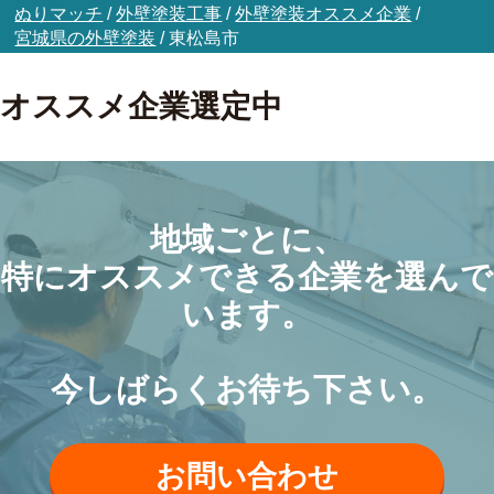
ぬりマッチ
/
外壁塗装工事
/
外壁塗装オススメ企業
/
宮城県の外壁塗装
/
東松島市
オススメ企業選定中
地域ごとに、
特にオススメできる企業を選んで
います。
今しばらくお待ち下さい。
お問い合わせ