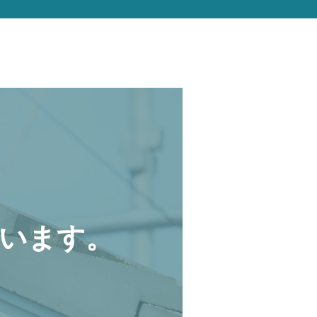
います。
。