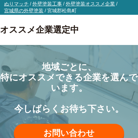
ぬりマッチ
/
外壁塗装工事
/
外壁塗装オススメ企業
/
宮城県の外壁塗装
/
宮城郡松島町
オススメ企業選定中
地域ごとに、
特にオススメできる企業を選んで
います。
今しばらくお待ち下さい。
お問い合わせ