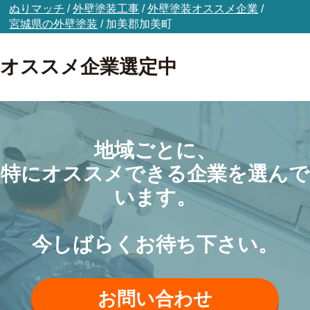
ぬりマッチ
/
外壁塗装工事
/
外壁塗装オススメ企業
/
宮城県の外壁塗装
/
加美郡加美町
オススメ企業選定中
地域ごとに、
特にオススメできる企業を選んで
います。
今しばらくお待ち下さい。
お問い合わせ