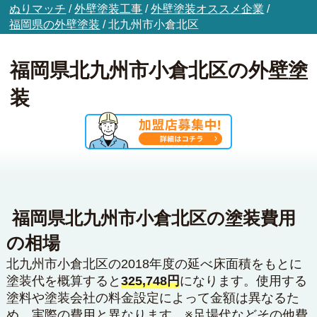
ぬりマッチ
/
外壁塗装工事
/
外壁塗装オススメ企業
/
福岡県の外壁塗装
/
北九州市小倉北区
福岡県北九州市小倉北区の外壁塗
装
福岡県北九州市小倉北区の塗装費用
の相場
北九州市小倉北区の2018年度の延べ床面積をもとに
塗装代を概算すると
325,748円
になります。使用する
塗料や塗装会社の料金設定によって金額は異なるた
め、実際の費用と異なります。※足場代などその他費