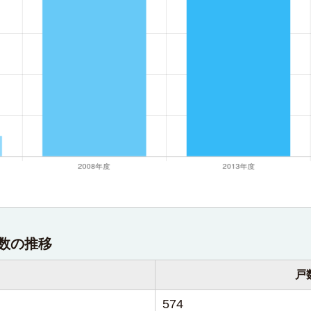
数の推移
戸
574