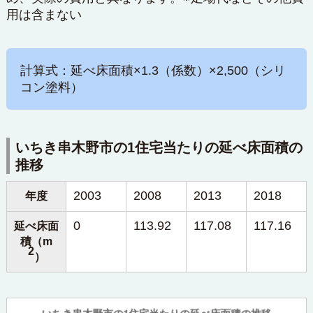
用は含まない
計算式：延べ床面積×1.3（係数）×2,500（シリ
コン塗料）
いちき串木野市の1住宅当たりの延べ床面積の
推移
2003
2008
2013
2018
年度
0
113.92
117.08
117.16
延べ床面
積（m
2
）