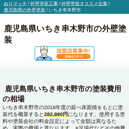
ぬりマッチ
/
外壁塗装工事
/
外壁塗装オススメ企業
/
鹿児島県の外壁塗装
/
いちき串木野市
鹿児島県いちき串木野市の外壁塗
装
鹿児島県いちき串木野市の塗装費用
の相場
いちき串木野市の2018年度の延べ床面積をもとに塗
装代を概算すると
282,880円
になります。使用する塗
料や塗装会社の料金設定によって金額は異なるた
め、実際の費用と異なります。※足場代などその他費