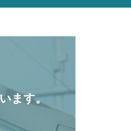
います。
。