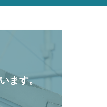
います。
。