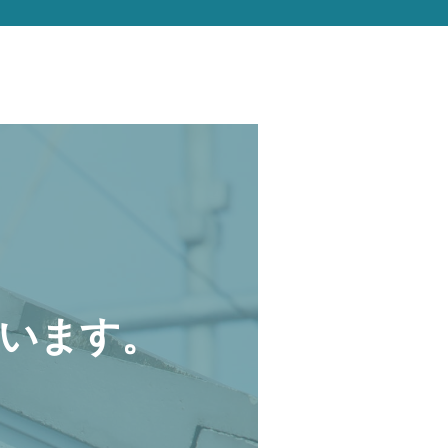
います。
。