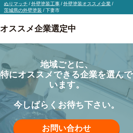
ぬりマッチ
/
外壁塗装工事
/
外壁塗装オススメ企業
/
茨城県の外壁塗装
/
下妻市
オススメ企業選定中
地域ごとに、
特にオススメできる企業を選んで
います。
今しばらくお待ち下さい。
お問い合わせ