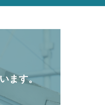
います。
。