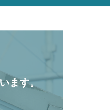
います。
。