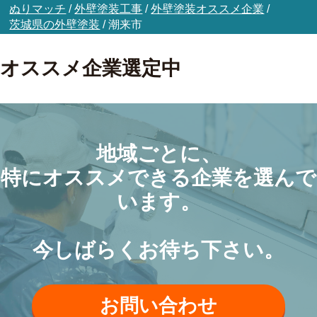
ぬりマッチ
/
外壁塗装工事
/
外壁塗装オススメ企業
/
茨城県の外壁塗装
/
潮来市
オススメ企業選定中
地域ごとに、
特にオススメできる企業を選んで
います。
今しばらくお待ち下さい。
お問い合わせ