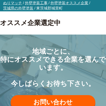
ぬりマッチ
/
外壁塗装工事
/
外壁塗装オススメ企業
/
茨城県の外壁塗装
/
東茨城郡城里町
オススメ企業選定中
地域ごとに、
特にオススメできる企業を選んで
います。
今しばらくお待ち下さい。
お問い合わせ