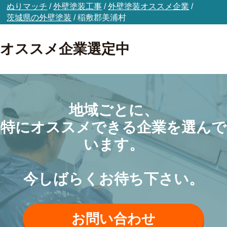
ぬりマッチ
/
外壁塗装工事
/
外壁塗装オススメ企業
/
茨城県の外壁塗装
/
稲敷郡美浦村
オススメ企業選定中
地域ごとに、
特にオススメできる企業を選んで
います。
今しばらくお待ち下さい。
お問い合わせ