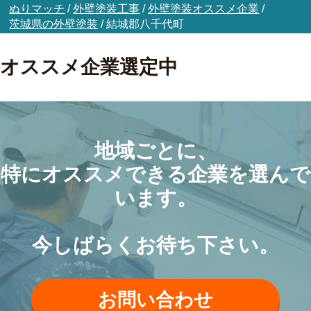
ぬりマッチ
/
外壁塗装工事
/
外壁塗装オススメ企業
/
茨城県の外壁塗装
/
結城郡八千代町
オススメ企業選定中
地域ごとに、
特にオススメできる企業を選んで
います。
今しばらくお待ち下さい。
お問い合わせ