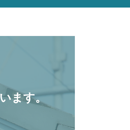
います。
。