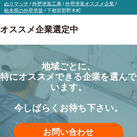
ぬりマッチ
/
外壁塗装工事
/
外壁塗装オススメ企業
/
栃木県の外壁塗装
/
下都賀郡野木町
オススメ企業選定中
地域ごとに、
特にオススメできる企業を選んで
います。
今しばらくお待ち下さい。
お問い合わせ