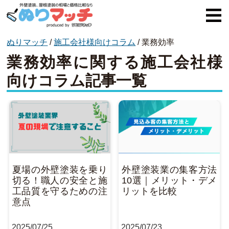
ぬりマッチ
/
施工会社様向けコラム
/
業務効率
ぬりマッチとは
業務効率に関する施工会社様
オススメ企業
向けコラム記事一覧
費用と相場
外壁塗装
屋根塗装
コラム一覧
夏場の外壁塗装を乗り
外壁塗装業の集客方法
切る！職人の安全と施
10選｜メリット・デメ
工品質を守るための注
リットを比較
意点
2025
/
07/25
2025
/
07/23