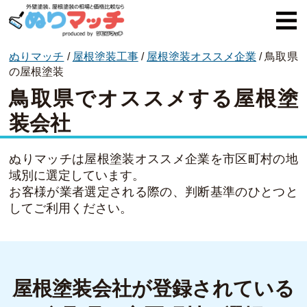
ぬりマッチ
/
屋根塗装工事
/
屋根塗装オススメ企業
/
鳥取県
ぬりマッチとは
の屋根塗装
鳥取県でオススメする屋根塗
オススメ企業
装会社
費用と相場
外壁塗装
ぬりマッチは屋根塗装オススメ企業を市区町村の地
域別に選定しています。
屋根塗装
お客様が業者選定される際の、判断基準のひとつと
してご利用ください。
コラム一覧
屋根塗装会社が登録されている