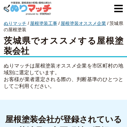
ぬりマッチ
/
屋根塗装工事
/
屋根塗装オススメ企業
/
茨城県
ぬりマッチとは
の屋根塗装
茨城県でオススメする屋根塗
オススメ企業
装会社
費用と相場
外壁塗装
ぬりマッチは屋根塗装オススメ企業を市区町村の地
域別に選定しています。
屋根塗装
お客様が業者選定される際の、判断基準のひとつと
してご利用ください。
コラム一覧
屋根塗装会社が登録されている