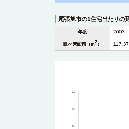
尾張旭市の1住宅当たりの
2003
年度
2
117.37
延べ床面積（m
）