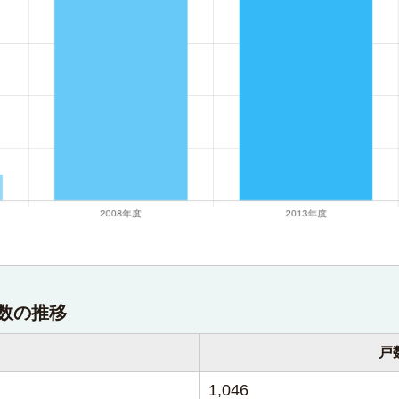
数の推移
戸
1,046