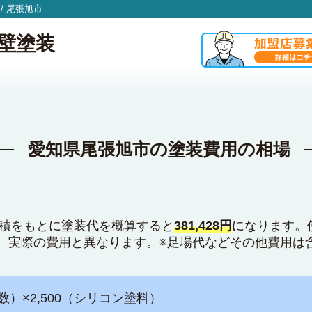
/
尾張旭市
壁塗装
愛知県尾張旭市の塗装費用の相場
面積をもとに塗装代を概算すると
381,428円
になります。
、実際の費用と異なります。※足場代などその他費用は
数）×2,500（シリコン塗料）