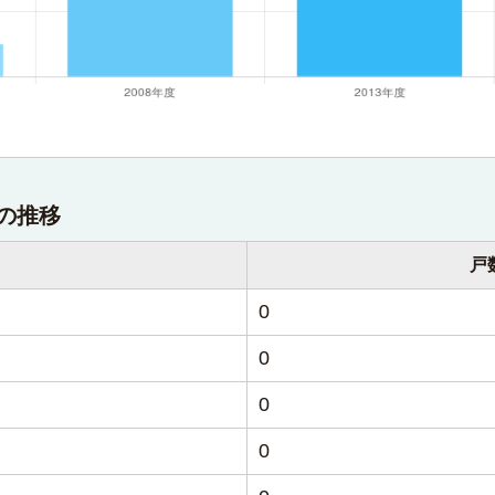
の推移
戸
0
0
0
0