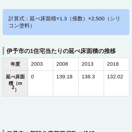
計算式：延べ床面積×1.3（係数）×2,500（シリ
コン塗料）
伊予市の1住宅当たりの延べ床面積の推移
2003
2008
2013
2018
年度
0
139.18
138.3
132.02
延べ床面
積（m
2
）