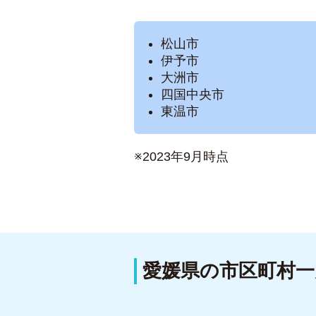
松山市
伊予市
大洲市
四国中央市
東温市
※2023年9月時点
愛媛県の市区町村一